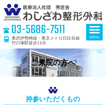
わ
03-5686-7511
東武伊勢崎線・東京メトロ日比谷線
竹の塚駅徒歩11分
ご来院の方へ
持参いただくもの