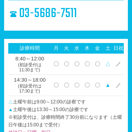
03-5686-7511
診療時間
月
火
水
木
金
土
日祝
8:40～12:00
〇
〇
〇
〇
〇
△
／
(初診受付は
11:30まで)
14:30～18:00
〇
〇
〇
〇
〇
▲
／
(初診受付は
17:30まで)
△
土曜午前は9:00～12:00の診察です
▲
土曜午後は13:30～15:00の診療です
※初診受付は、診療時間終了30分前になります（土曜
日午後は15:00まで受付）